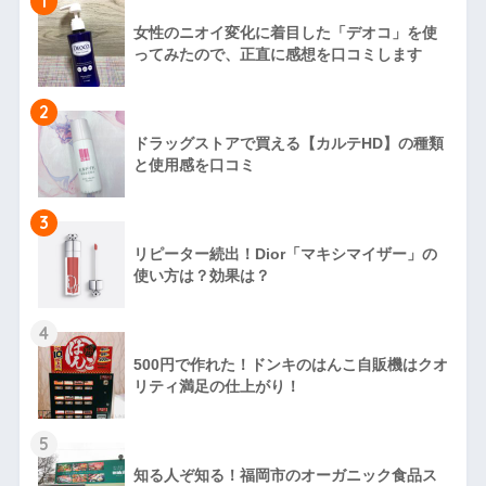
1
女性のニオイ変化に着目した「デオコ」を使
ってみたので、正直に感想を口コミします
2
ドラッグストアで買える【カルテHD】の種類
と使用感を口コミ
3
リピーター続出！Dior「マキシマイザー」の
使い方は？効果は？
4
500円で作れた！ドンキのはんこ自販機はクオ
リティ満足の仕上がり！
5
知る人ぞ知る！福岡市のオーガニック食品ス