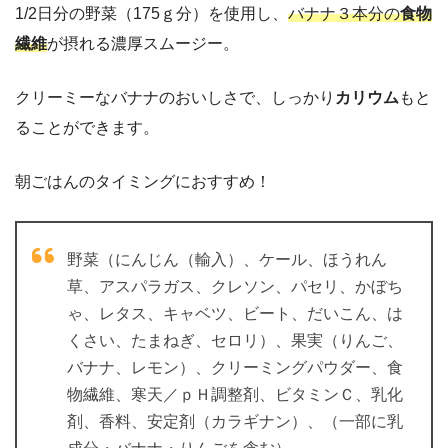
1/2日分の野菜（175ｇ分）を使用し、
バナナ３本分の
食物
繊維
が摂れる濃厚スムージー。
クリーミーなバナナのおいしさで、しっかり
カリウム
もと
ることができます。
朝ごはんのタイミングにおすすめ！
野菜（にんじん（輸入）、ケール、ほうれん
草、アスパラガス、クレソン、パセリ、かぼち
ゃ、レタス、キャベツ、ビート、だいこん、は
くさい、たまねぎ、セロリ）、果実（りんご、
バナナ、レモン）、クリーミングパウダー、食
物繊維、寒天／ｐＨ調整剤、ビタミンＣ、乳化
剤、香料、安定剤（カラギナン）、（一部に乳